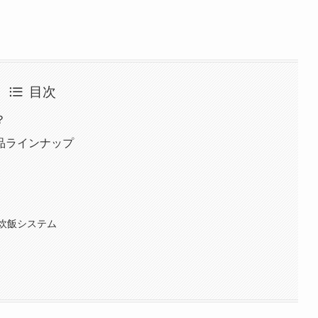
目次
？
品ラインナップ
炊飯システム