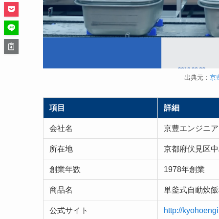
出典元：
京
項目
詳細
会社名
京豊エンジニア
所在地
京都府伏見区中島
創業年数
1978年創業
商品名
単釜式自動炊飯
公式サイト
http://kyohoengi