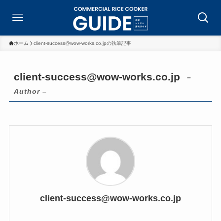
ホーム
client-success@wow-works.co.jpの執筆記事
client-success@wow-works.co.jp
–
Author –
client-success@wow-works.co.jp